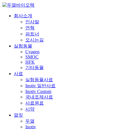
두열바이오텍
회사소개
인사말
연혁
파트너
오시는길
실험동물
Cyagen
SMOC
HFK
기타동물
사료
실험동물사료
Inotiv 일반사료
Inotiv Custom
국내조제사료
사료원료
시약
깔짚
두열
Inotiv